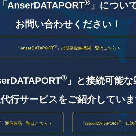
®
「AnserDATAPORT
」につい
お問い合わせください！
®
「AnserDATAPORT
」の
取扱金融機関一覧はこちら >
®
erDATAPORT
」と接続可能な
送代行サービスをご紹介していま
®
®
」
通信製品一覧はこちら >
「AnserDATAPORT
」
伝送