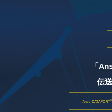
「Ans
伝
「AnserDATAPORT