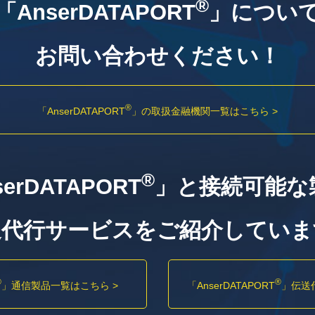
®
「AnserDATAPORT
」につい
お問い合わせください！
®
「AnserDATAPORT
」の
取扱金融機関一覧はこちら >
®
erDATAPORT
」と接続可能な
送代行サービスをご紹介していま
®
®
」
通信製品一覧はこちら >
「AnserDATAPORT
」
伝送