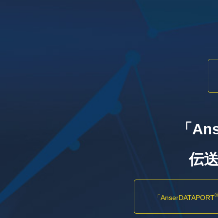
「Ans
伝
「AnserDATAPORT