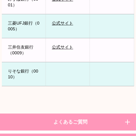
01）
三菱UFJ銀行（0
公式サイト
005）
三井住友銀行
公式サイト
製品・
（0009）
問合せ
対応予
社名
サービ
備考
窓口
定時期
ス名
りそな銀行（00
10）
株式会
Biware
担当部
2024年
最新情
社イン
（バイ
署：営
7月25
報は弊
ターコ
ウェ
業部
日
社ホー
ム
ア）シ
電話番
ムペー
リーズ
号：03
ジをご
-4212-
覧くだ
2772
さい。
メール
【公式
よくあるご質問
アドレ
サイ
Adoption merit
ス：ea
ト】