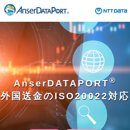
®
AnserDATAPORT
外国送金のISO20022対応