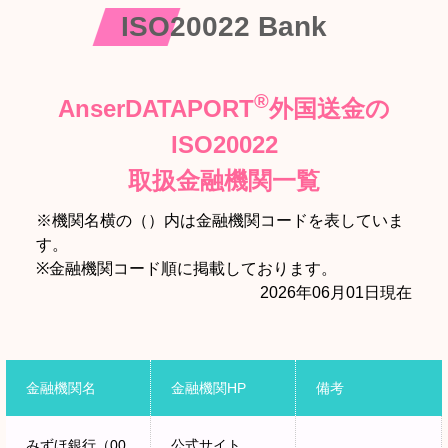
ISO20022
®
ISO20022 Bank
®
®
AnserDATAPORT
外国送金の
SWIFT
ISO20022
取扱金融機関一覧
企業様が金融機関宛に送付する外国送金
依頼の固定長フォーマットも、ISO20022対応の
※機関名横の（）内は金融機関コードを表していま
XMLフォーマットへの変更や伝送手順の変更が必要
す。
となります。
※金融機関コード順に掲載しております。
2026年06月01日現在
®
Connecure
回
線を使用し大量の外国送金をファイル伝送で扱う大
®
企業様向けに、AnserDATAPORT
を利用した
ISO20022対応のファイル伝送サービスが可能になり
金融機関名
金融機関HP
備考
ます。
取扱金融機関一覧
みずほ銀行（00
公式サイト