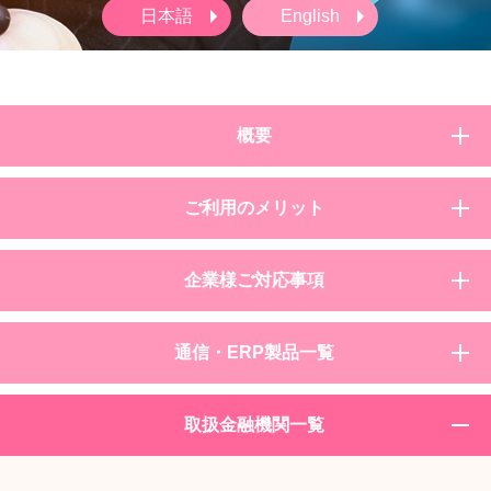
日本語
English
概要
ご利用のメリット
Summary
企業様ご対応事項
Merit
通信・ERP製品一覧
Enterprise Preparation
取扱金融機関一覧
ISO20022 Vendor
®