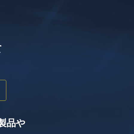
て
製品や