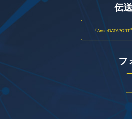
伝
「AnserDATAPORT
フ