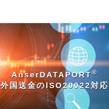
®
AnserDATAPORT
外国送金のISO20022対応