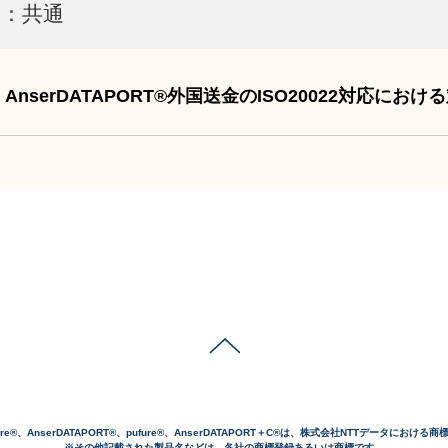
1：共通
AnserDATAPORT®外国送金のISO20022対応にお
cure®、AnserDATAPORT®、pufure®、AnserDATAPORT＋C®は、株式会社NTTデータにおける
※その他記載された製品名などは、各社の商標登録あるいは商標です。