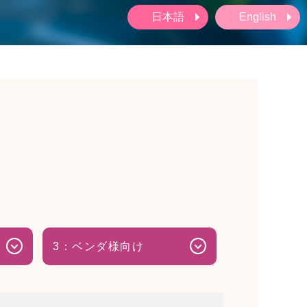
日本語
English
3：ベンダ様向け