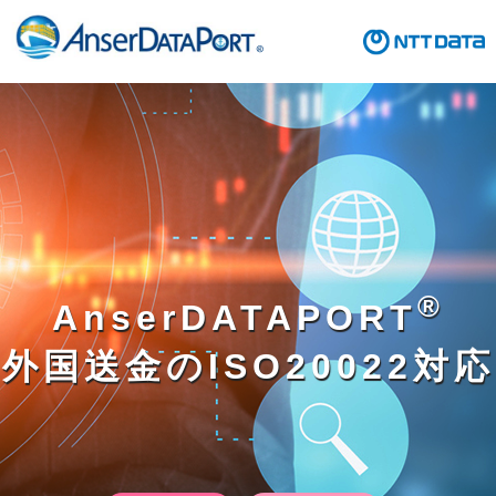
®
AnserDATAPORT
外国送金のISO20022対応