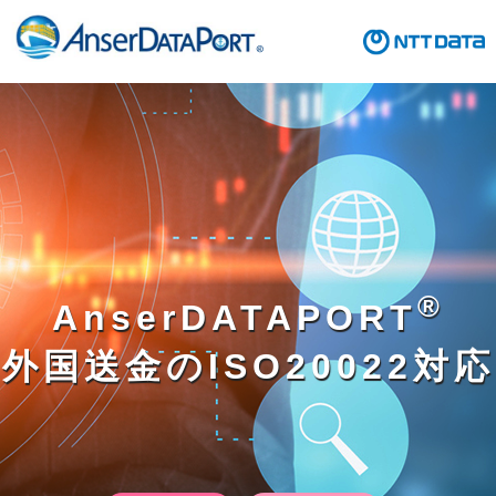
®
AnserDATAPORT
外国送金のISO20022対応