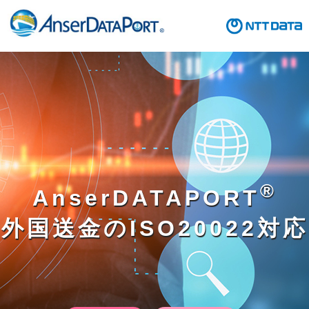
®
AnserDATAPORT
外国送金のISO20022対応