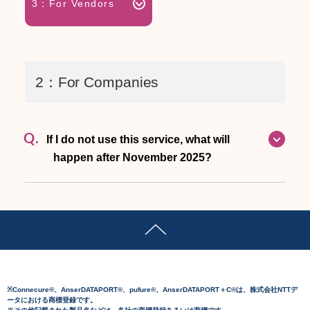
3：For Vendors
2：For Companies
Q.
If I do not use this service, what will
happen after November 2025?
※Connecure®、AnserDATAPORT®、pufure®、AnserDATAPORT＋C®は、株式会社NTTデ
ータにおける商標登録です。