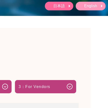
日本語
English
3：For Vendors