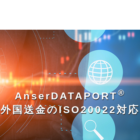
®
AnserDATAPORT
外国送金のISO20022対応