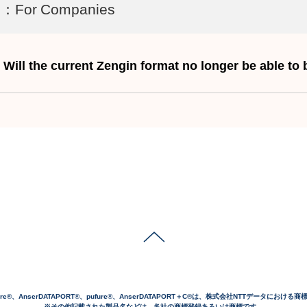
2：For Companies
Will the current Zengin format no longer be able to
cure®、AnserDATAPORT®、pufure®、AnserDATAPORT＋C®は、株式会社NTTデータにおける
※その他記載された製品名などは、各社の商標登録あるいは商標です。