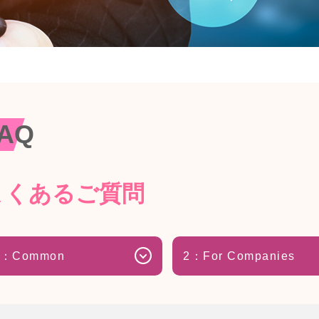
AQ
よくあるご質問
1：Common
2：For Companies