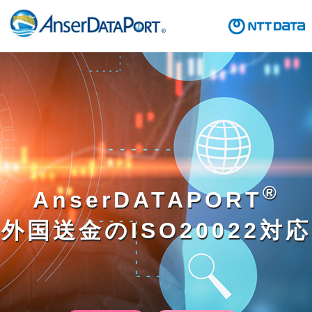
®
AnserDATAPORT
外国送金のISO20022対応