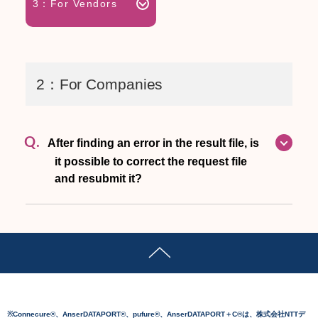
3：For Vendors
2：For Companies
Q.
After finding an error in the result file, is
it possible to correct the request file
and resubmit it?
※Connecure®、AnserDATAPORT®、pufure®、AnserDATAPORT＋C®は、株式会社NTTデ