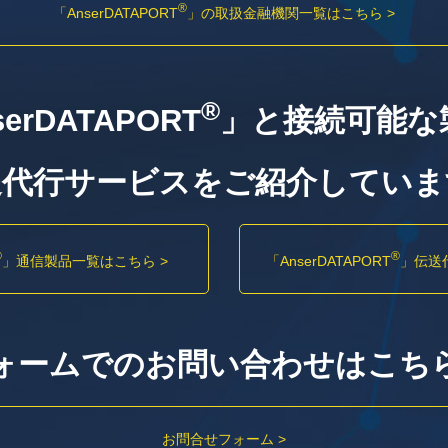
®
「AnserDATAPORT
」の
取扱金融機関一覧はこちら >
®
erDATAPORT
」と接続可能な
送代行サービスをご紹介していま
®
®
」
通信製品一覧はこちら >
「AnserDATAPORT
」
伝送
ォームでのお問い合わせはこち
お問合せフォーム >