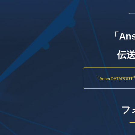
「Ans
伝
「AnserDATAPORT
フ